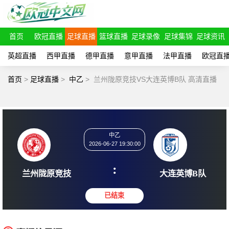
首页
欧冠直播
足球直播
篮球直播
足球录像
足球集锦
足球资讯
英超直播
西甲直播
德甲直播
意甲直播
法甲直播
欧冠直
首页
>
足球直播
>
中乙
>
兰州陇原竞技VS大连英博B队 高清直播
中乙
2026-06-27 19:30:00
:
兰州陇原竞技
大连英