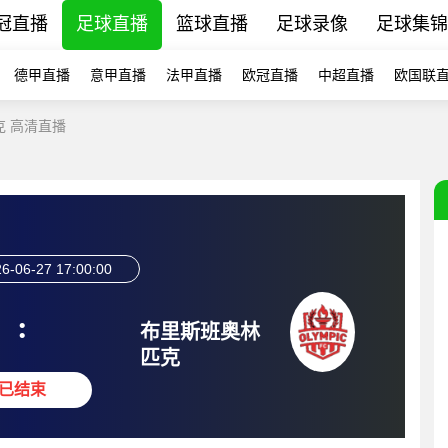
冠直播
足球直播
篮球直播
足球录像
足球集锦
德甲直播
意甲直播
法甲直播
欧冠直播
中超直播
欧国联
克 高清直播
6-06-27 17:00:00
:
布里斯班奥林
匹克
已结束