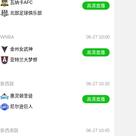
瓦纳卡AFC
高清直播
北部足球俱乐部
WNBA
06-27 10:00
金州女武神
高清直播
亚特兰大梦想
新西联
06-27 10:30
惠灵顿圣徒
高清直播
尼尔逊巨人
新西南联
06-27 10:45