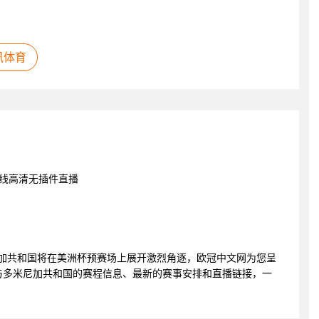
讯体育
线高清无插件直播
与多米尼加共和国将在美洲杯预赛场上展开激烈角逐，欧冠中文网为您呈
与多米尼加共和国的赛程信息、最新的赛事安排和直播链接，一