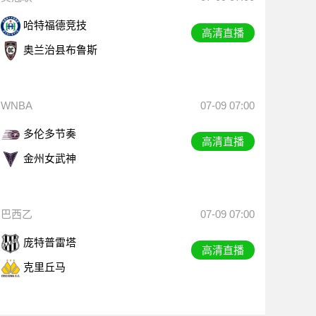
哈特福德竞技
高清直播
奥兰治县布鲁斯
WNBA
07-09 07:00
多伦多节奏
高清直播
金州女武神
巴西乙
07-09 07:00
庞特普雷塔
高清直播
克里丘马