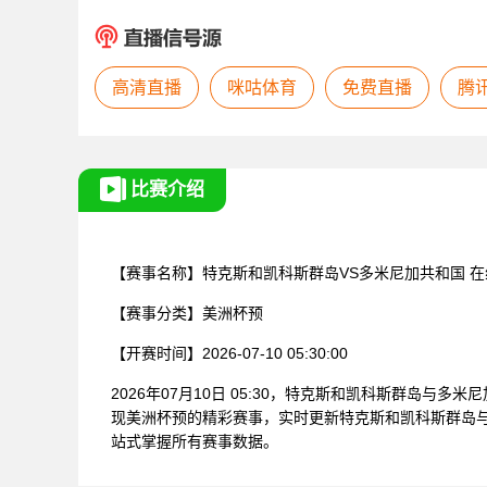
高清直播
咪咕体育
免费直播
腾
比赛介绍
【赛事名称】
特克斯和凯科斯群岛VS多米尼加共和国
在
【赛事分类】
美洲杯预
【开赛时间】
2026-07-10 05:30:00
2026年07月10日 05:30，特克斯和凯科斯群岛
现美洲杯预的精彩赛事，实时更新特克斯和凯科斯群岛
站式掌握所有赛事数据。