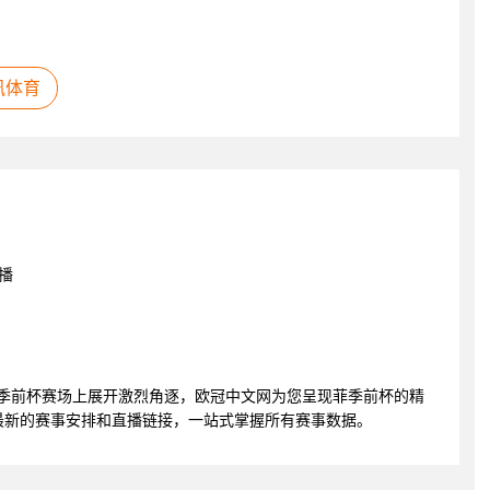
讯体育
播
狮将在菲季前杯赛场上展开激烈角逐，欧冠中文网为您呈现菲季前杯的精
最新的赛事安排和直播链接，一站式掌握所有赛事数据。