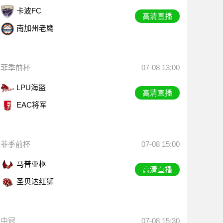
卡波FC
高清直播
南加州老鹰
菲季前杯
07-08 13:00
LPU海盜
高清直播
EAC将军
菲季前杯
07-08 15:00
马普亚枢
高清直播
圣贝达红狮
中冠
07-08 15:30