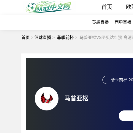
首页
欧
英超直播
西甲直播
首页
>
篮球直播
>
菲季前杯
>
马普亚枢VS圣贝达红狮 高清
菲季前杯
20
马普亚枢