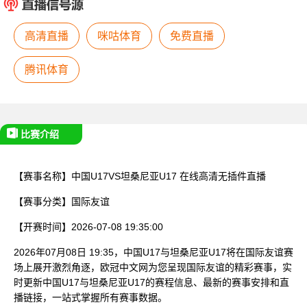
已结束
高清直播
咪咕体育
免费直播
腾讯体育
比赛介绍
【赛事名称】
中国U17VS坦桑尼亚U17
在线高清无插件直播
【赛事分类】
国际友谊
【开赛时间】
2026-07-08 19:35:00
2026年07月08日 19:35，中国U17与坦桑尼亚U17将在国际友谊赛
场上展开激烈角逐，欧冠中文网为您呈现国际友谊的精彩赛事，实
时更新中国U17与坦桑尼亚U17的赛程信息、最新的赛事安排和直
播链接，一站式掌握所有赛事数据。