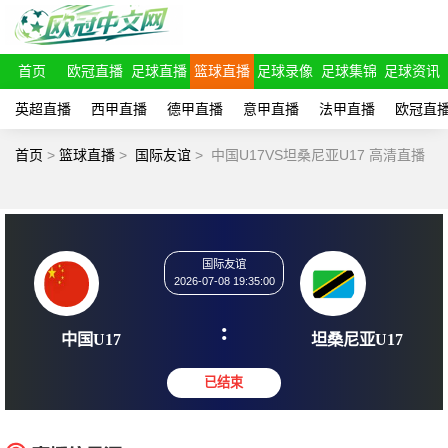
首页
欧冠直播
足球直播
篮球直播
足球录像
足球集锦
足球资讯
英超直播
西甲直播
德甲直播
意甲直播
法甲直播
欧冠直
首页
>
篮球直播
>
国际友谊
>
中国U17VS坦桑尼亚U17 高清直播
国际友谊
2026-07-08 19:35:00
:
中国U17
坦桑尼亚