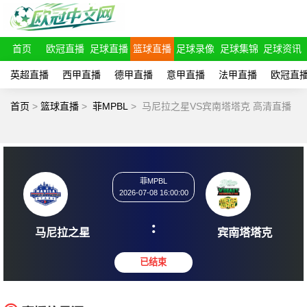
首页
欧冠直播
足球直播
篮球直播
足球录像
足球集锦
足球资讯
英超直播
西甲直播
德甲直播
意甲直播
法甲直播
欧冠直
首页
>
篮球直播
>
菲MPBL
>
马尼拉之星VS宾南塔塔克 高清直播
菲MPBL
2026-07-08 16:00:00
:
马尼拉之星
宾南塔