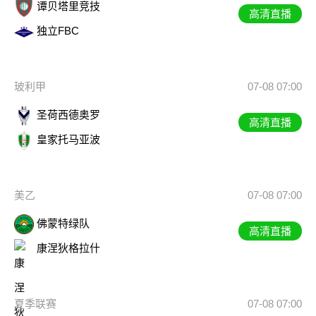
谭贝塔里竞技
高清直播
独立FBC
玻利甲
07-08 07:00
圣荷西德奥罗
高清直播
皇家托马亚波
美乙
07-08 07:00
佛蒙特绿队
高清直播
康涅狄格拉什
夏季联赛
07-08 07:00