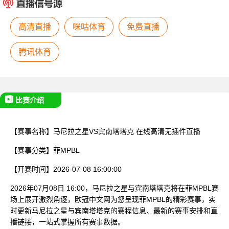
已结束
高清直播
咪咕体育
免费直播
腾讯体育
比赛介绍
【赛事名称】
马尼拉之星VS宾南塔塔克
在线高清无插件直播
【赛事分类】
菲MPBL
【开赛时间】
2026-07-08 16:00:00
2026年07月08日 16:00，马尼拉之星与宾南塔塔克将在菲MPBL赛
场上展开激烈角逐，欧冠中文网为您呈现菲MPBL的精彩赛事，实
时更新马尼拉之星与宾南塔塔克的赛程信息、最新的赛事安排和直
播链接，一站式掌握所有赛事数据。