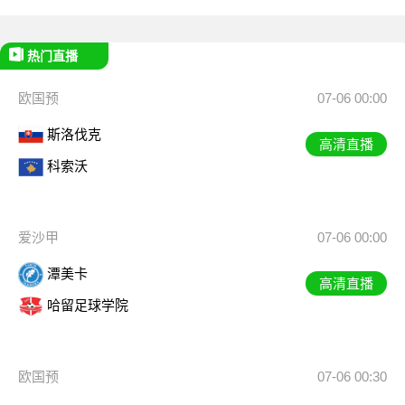
热门直播
欧国预
07-06 00:00
斯洛伐克
高清直播
科索沃
爱沙甲
07-06 00:00
潭美卡
高清直播
哈留足球学院
欧国预
07-06 00:30