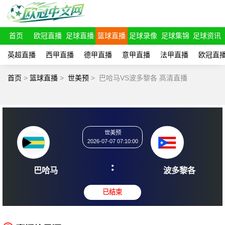
首页
欧冠直播
足球直播
篮球直播
足球录像
足球集锦
足球资讯
英超直播
西甲直播
德甲直播
意甲直播
法甲直播
欧冠直
首页
>
篮球直播
>
世美预
>
巴哈马VS波多黎各 高清直播
世美预
2026-07-07 07:10:00
:
巴哈马
波多