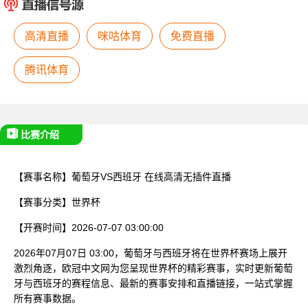
已结束
高清直播
咪咕体育
免费直播
腾讯体育
比赛介绍
【赛事名称】
葡萄牙VS西班牙
在线高清无插件直播
【赛事分类】
世界杯
【开赛时间】
2026-07-07 03:00:00
2026年07月07日 03:00，葡萄牙与西班牙将在世界杯赛场上展开
激烈角逐，欧冠中文网为您呈现世界杯的精彩赛事，实时更新葡萄
牙与西班牙的赛程信息、最新的赛事安排和直播链接，一站式掌握
所有赛事数据。