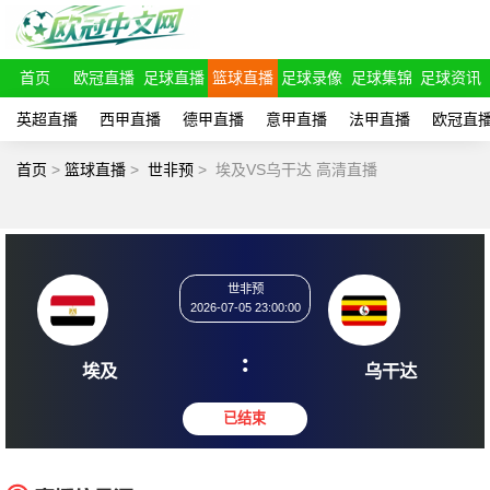
首页
欧冠直播
足球直播
篮球直播
足球录像
足球集锦
足球资讯
英超直播
西甲直播
德甲直播
意甲直播
法甲直播
欧冠直
首页
>
篮球直播
>
世非预
>
埃及VS乌干达 高清直播
世非预
2026-07-05 23:00:00
:
埃及
乌干