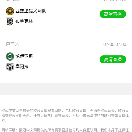
匹兹堡猎犬河队
高清直播
布鲁克林
巴西乙
07-05 07:00
戈伊亚斯
高清直播
塞阿拉
欧冠中文网是最好的欧冠直播观看网站，包括欧冠直播、无插件欧冠直播，欧冠直
播赛程表实时更新，还有足球热门联赛直播，为您带来高清流畅的欧冠赛事直播体
验。
网站声明：欧冠中文网提供的所有赛事直播信号均来自互联网，我们本身不提供任