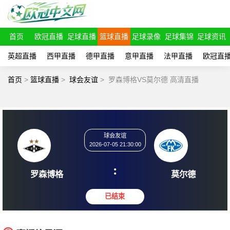
首页
欧冠直播
足球直播
篮球直播
足球录像
足球集锦
足球资讯
英超直播
西甲直播
德甲直播
意甲直播
法甲直播
欧冠直
首页
>
篮球直播
>
球会友谊
>
罗森博格VS莫尔德 高清直播
球会友谊
2026-07-05 21:30:00
:
罗森博格
莫尔