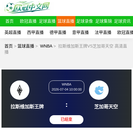
首页
欧冠直播
足球直播
篮球直播
足球录像
足球集锦
足球资讯
英超直播
西甲直播
德甲直播
意甲直播
法甲直播
欧冠直
首页
>
篮球直播
>
WNBA
>
拉斯维加斯王牌VS芝加哥天空 高清直
播
WNBA
2026-07-04 10:00:00
:
拉斯维加斯王牌
芝加哥