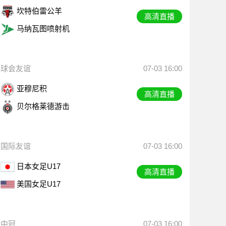
坎特伯雷公羊
高清直播
马纳瓦图喷射机
球会友谊
07-03 16:00
亚穆尼积
高清直播
贝尔格莱德游击
国际友谊
07-03 16:00
日本女足U17
高清直播
美国女足U17
中冠
07-03 16:00