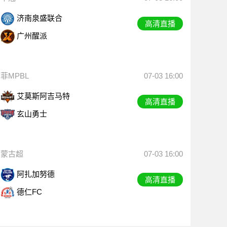
济南泉盛联合
高清直播
广州醒派
菲MPBL
07-03 16:00
艾莫斯阿吉马特
高清直播
玄山勇士
蒙古超
07-03 16:00
阿扎加努德
高清直播
德仁FC