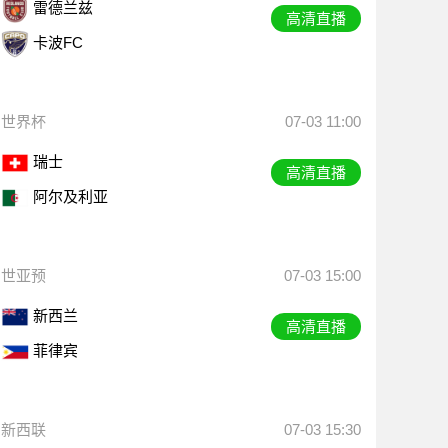
雷德兰兹
高清直播
卡波FC
世界杯
07-03 11:00
瑞士
高清直播
阿尔及利亚
世亚预
07-03 15:00
新西兰
高清直播
菲律宾
新西联
07-03 15:30