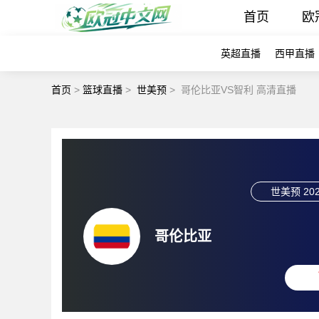
首页
欧
英超直播
西甲直播
首页
>
篮球直播
>
世美预
>
哥伦比亚VS智利 高清直播
世美预
202
哥伦比亚