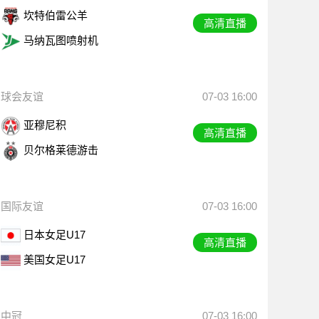
坎特伯雷公羊
高清直播
马纳瓦图喷射机
球会友谊
07-03 16:00
亚穆尼积
高清直播
贝尔格莱德游击
国际友谊
07-03 16:00
日本女足U17
高清直播
美国女足U17
中冠
07-03 16:00