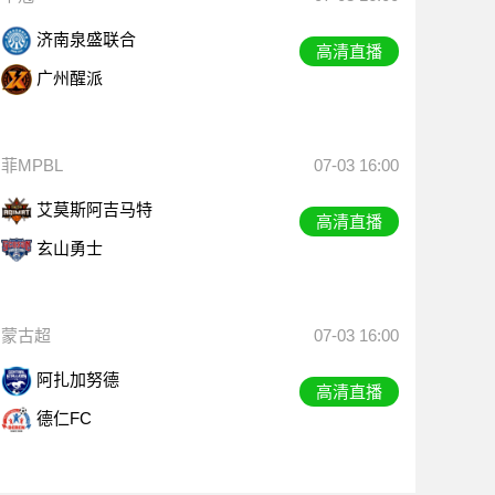
济南泉盛联合
高清直播
广州醒派
菲MPBL
07-03 16:00
艾莫斯阿吉马特
高清直播
玄山勇士
蒙古超
07-03 16:00
阿扎加努德
高清直播
德仁FC