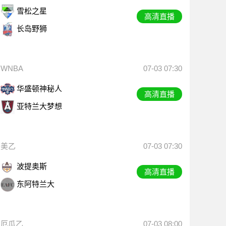
雪松之星
高清直播
长岛野狮
WNBA
07-03 07:30
华盛顿神秘人
高清直播
亚特兰大梦想
美乙
07-03 07:30
波提奥斯
高清直播
东阿特兰大
厄瓜乙
07-03 08:00