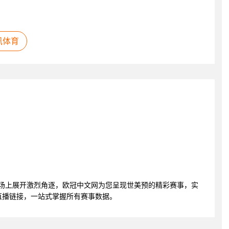
讯体育
世美预赛场上展开激烈角逐，欧冠中文网为您呈现世美预的精彩赛事，实
直播链接，一站式掌握所有赛事数据。