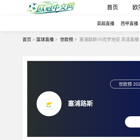
首页
欧
英超直播
西甲直播
首页
>
篮球直播
>
世欧预
>
塞浦路斯VS克罗地亚 高清直播
世欧预
202
塞浦路斯