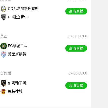
CD瓦尔加斯托雷斯
高清直播
CD独立青年
美乙
07-03 08:00
FC摩城二队
高清直播
莫里斯精英
美冠联
07-03 08:00
伯明翰军团
高清直播
底特律城