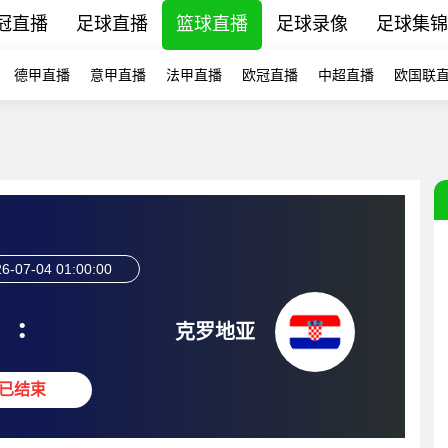
冠直播
足球直播
篮球直播
足球录像
足球集锦
德甲直播
意甲直播
法甲直播
欧冠直播
中超直播
欧国联
6-07-04 01:00:00
:
克罗地亚
已结束