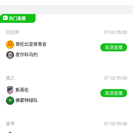
热门直播
巴拉杯
07-02 05:00
哥伦比亚体育会
高清直播
皮尔科马约
美乙
07-02 05:00
新英伦
高清直播
佛蒙特绿队
美甲
07-02 05:30