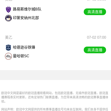
路易斯维尔城B队
高清直播
印第安纳州北部
美乙
07-02 07:00
哈德逊谷铁锤
高清直播
曼哈顿SC
欧冠中文网是最好的欧冠直播观看网站，包括欧冠直播、无插件欧冠直播，欧冠直
播赛程表实时更新，还有足球热门联赛直播，为您带来高清流畅的欧冠赛事直播体
验。
网站声明：欧冠中文网提供的所有赛事直播信号均来自互联网，我们本身不提供任