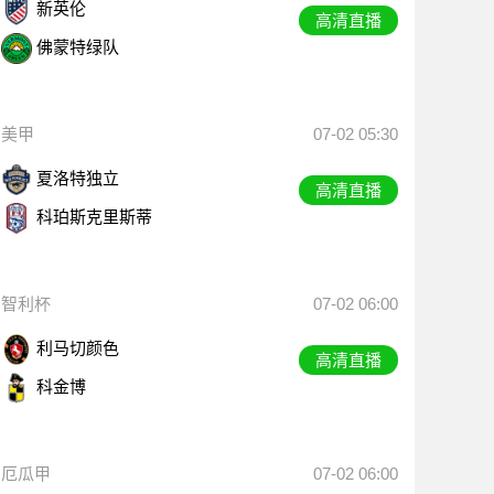
新英伦
高清直播
佛蒙特绿队
美甲
07-02 05:30
夏洛特独立
高清直播
科珀斯克里斯蒂
智利杯
07-02 06:00
利马切颜色
高清直播
科金博
厄瓜甲
07-02 06:00