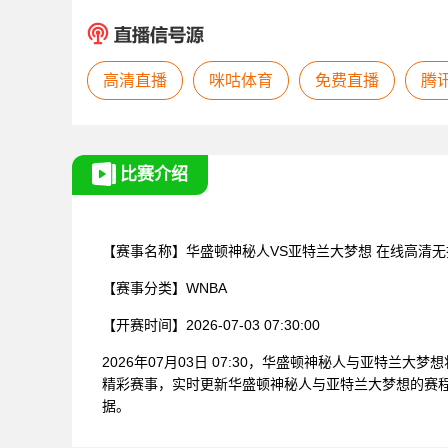
高清直播
咪咕体育
免费直播
腾
比赛介绍
【赛事名称】
华盛顿神秘人VS亚特兰大梦想
在线高清无
【赛事分类】
WNBA
【开赛时间】
2026-07-03 07:30:00
2026年07月03日 07:30，华盛顿神秘人与亚特兰
精彩赛事，实时更新华盛顿神秘人与亚特兰大梦想的赛
据。