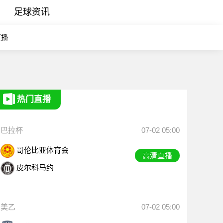
足球资讯
直播
热门直播
巴拉杯
07-02 05:00
哥伦比亚体育会
高清直播
皮尔科马约
美乙
07-02 05:00