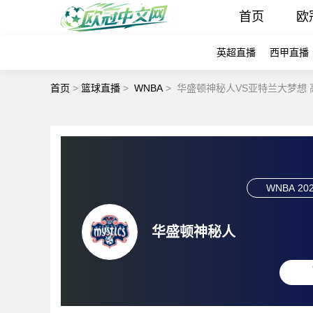
首页
欧
英超直播
西甲直播
首页
>
篮球直播
>
WNBA
>
华盛顿神秘人VS亚特兰大梦想 
WNBA
202
华盛顿神秘人