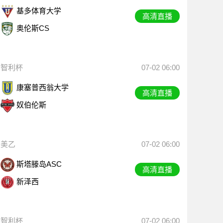
基多体育大学
高清直播
奥伦斯CS
智利杯
07-02 06:00
康塞普西翁大学
高清直播
奴伯伦斯
美乙
07-02 06:00
斯塔滕岛ASC
高清直播
新泽西
智利杯
07-02 06:00