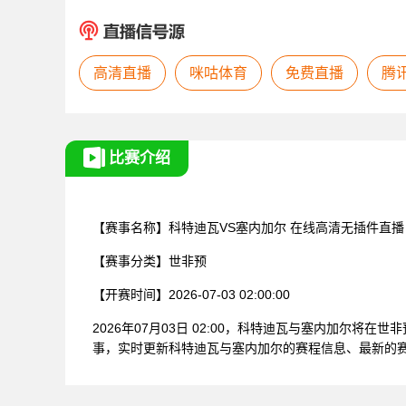
高清直播
咪咕体育
免费直播
腾
比赛介绍
【赛事名称】
科特迪瓦VS塞内加尔
在线高清无插件直播
【赛事分类】
世非预
【开赛时间】
2026-07-03 02:00:00
2026年07月03日 02:00，科特迪瓦与塞内加尔
事，实时更新科特迪瓦与塞内加尔的赛程信息、最新的