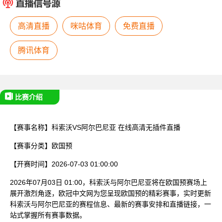
已结束
高清直播
咪咕体育
免费直播
腾讯体育
比赛介绍
【赛事名称】
科索沃VS阿尔巴尼亚
在线高清无插件直播
【赛事分类】
欧国预
【开赛时间】
2026-07-03 01:00:00
2026年07月03日 01:00，科索沃与阿尔巴尼亚将在欧国预赛场上
展开激烈角逐，欧冠中文网为您呈现欧国预的精彩赛事，实时更新
科索沃与阿尔巴尼亚的赛程信息、最新的赛事安排和直播链接，一
站式掌握所有赛事数据。