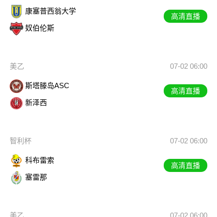
康塞普西翁大学
高清直播
奴伯伦斯
美乙
07-02 06:00
斯塔滕岛ASC
高清直播
新泽西
智利杯
07-02 06:00
科布雷索
高清直播
塞雷那
美乙
07-02 06:00