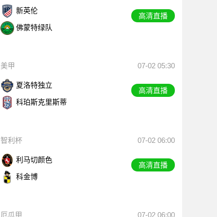
新英伦
高清直播
佛蒙特绿队
美甲
07-02 05:30
夏洛特独立
高清直播
科珀斯克里斯蒂
智利杯
07-02 06:00
利马切颜色
高清直播
科金博
厄瓜甲
07-02 06:00