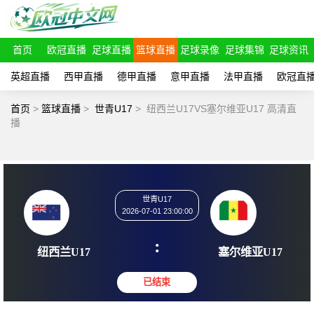
首页
欧冠直播
足球直播
篮球直播
足球录像
足球集锦
足球资讯
英超直播
西甲直播
德甲直播
意甲直播
法甲直播
欧冠直
首页
>
篮球直播
>
世青U17
>
纽西兰U17VS塞尔维亚U17 高清直
播
世青U17
2026-07-01 23:00:00
:
纽西兰U17
塞尔维亚