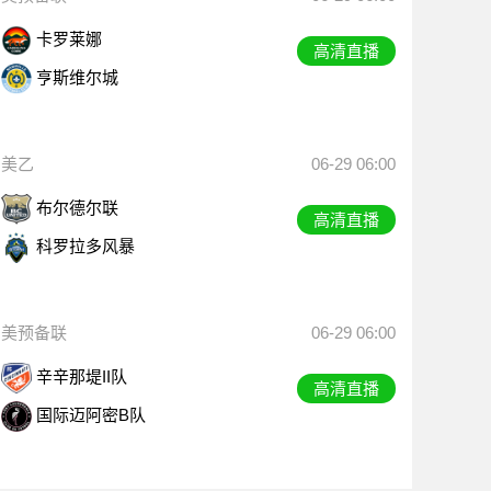
卡罗莱娜
高清直播
亨斯维尔城
美乙
06-29 06:00
布尔德尔联
高清直播
科罗拉多风暴
美预备联
06-29 06:00
辛辛那堤II队
高清直播
国际迈阿密B队