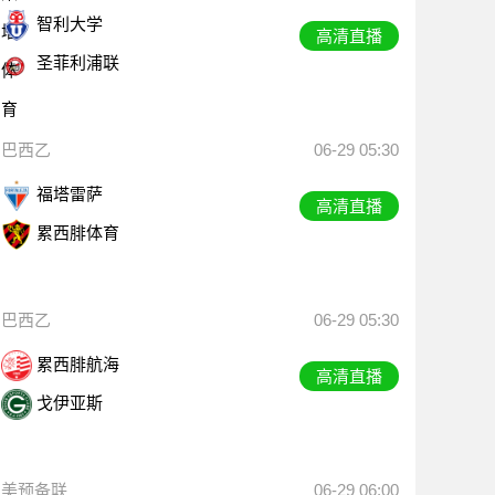
智利大学
高清直播
圣菲利浦联
巴西乙
06-29 05:30
福塔雷萨
高清直播
累西腓体育
巴西乙
06-29 05:30
累西腓航海
高清直播
戈伊亚斯
美预备联
06-29 06:00